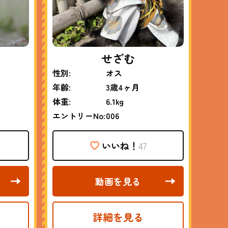
せざむ
性別:
オス
年齢:
3歳4ヶ月
体重:
6.1kg
エントリーNo:
006
いいね！
47
動画を見る
詳細を見る