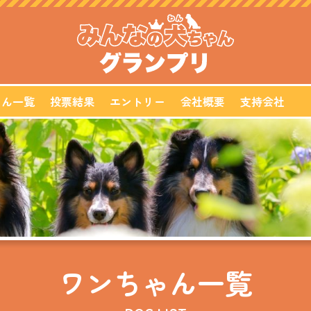
ゃん一覧
投票結果
エントリー
会社概要
支持会社
ワンちゃん一覧