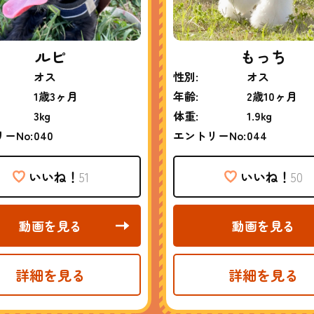
ルピ
もっち
オス
性別:
オス
1歳3ヶ月
年齢:
2歳10ヶ月
3kg
体重:
1.9kg
ーNo:
040
エントリーNo:
044
いいね！
51
いいね！
50
動画を見る
動画を見る
詳細を見る
詳細を見る