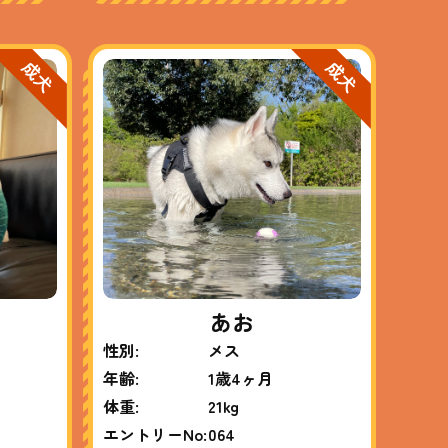
あお
性別:
メス
年齢:
1歳4ヶ月
体重:
21kg
エントリーNo:
064