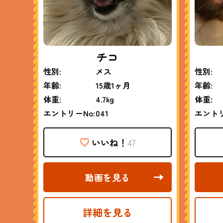
チコ
性別:
メス
性別:
年齢:
15歳1ヶ月
年齢:
体重:
4.7kg
体重:
エントリーNo:
041
エントリ
いいね！
47
動画を見る
詳細を見る