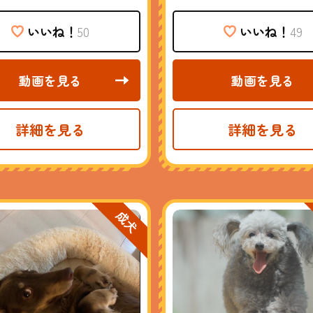
いいね！
50
いいね！
49
動画を見る
動画を見る
詳細を見る
詳細を見る