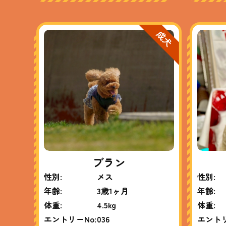
ブラン
性別:
メス
性別:
年齢:
3歳1ヶ月
年齢:
体重:
4.5kg
体重:
エントリーNo:
036
エントリ