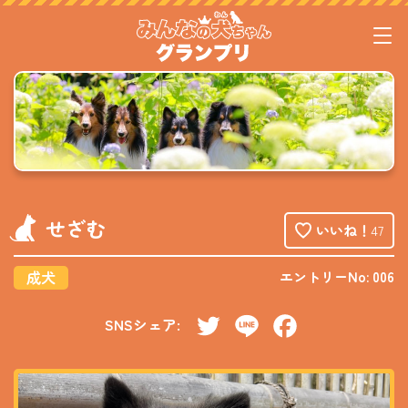
せざむ
いいね！
47
成犬
エントリーNo: 006
SNSシェア:
Twitter
Line
Facebook