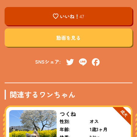
いいね！
47
動画を見る
SNSシェア:
Twitter
Line
Facebook
関連するワンちゃん
つくね
性別:
オス
年齢:
1歳3ヶ月