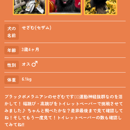
せざむ(セザム)
犬の
名前
3歳4ヶ月
年齢
オス
性別
6.1kg
体重
ブラックポメラニアンのせざむです🐕‍🦺運動神経抜群なのを活
かして！ 幅跳び・高跳びをトイレットペーパーで挑戦させて
みました♪ ちゃんと飛べたかな？是非最後まで見て確認して
ね！そしてもう一度見て！トイレットペーパーの数も確認し
てみてね‼︎