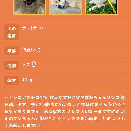
チコ(チコ)
犬の
名前
15歳1ヶ月
年齢
メス
性別
4.7kg
体重
ハイシニアのチコです 散歩が大好きなおばあちゃんワンコ 毎
日朝、夕方、夜と3回散歩に行かないと夜は寝ません💦 色々と
病気がありますが、私達家族の 大切な大切な一員です💕💕 沢
山のワンちゃんと繋がりたく インスタを始めました💕 よろし
くお願いします🙇‍♀️