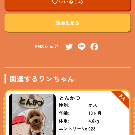
いいね！
49
動画を見る
SNSシェア:
Twitter
Line
Facebook
関連するワンちゃん
とんかつ
性別:
オス
年齢:
10ヶ月
体重:
4.6kg
エントリーNo:
028