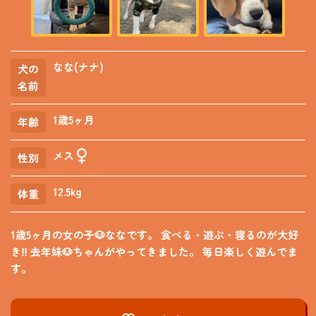
なな(ナナ)
犬の
名前
1歳5ヶ月
年齢
メス
性別
12.5kg
体重
1歳5ヶ月の女の子🐶ななです。 食べる・遊ぶ・寝るのが大好
き‼️ 去年妹🐶ちゃんがやってきました。 毎日楽しく遊んでま
す。