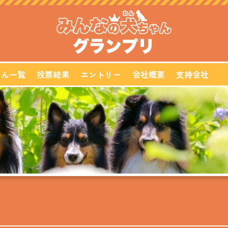
ゃん一覧
投票結果
エントリー
会社概要
支持会社