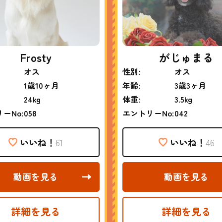
Frosty
がじゅまる
オス
性別:
オス
1歳10ヶ月
年齢:
3歳3ヶ月
24kg
体重:
3.5kg
ーNo:
058
エントリーNo:
042
いいね！
61
いいね！
46
動画を見る
動画を見る
詳細を見る
詳細を見る