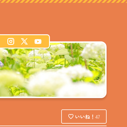
いいね！
47