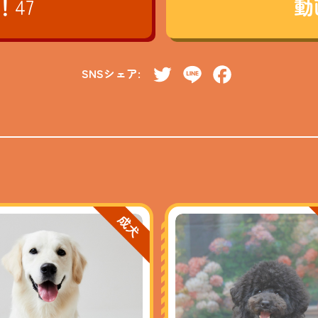
！
47
動
SNSシェア:
Twitter
Line
Facebook