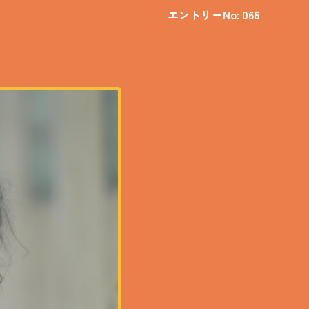
エントリーNo: 066