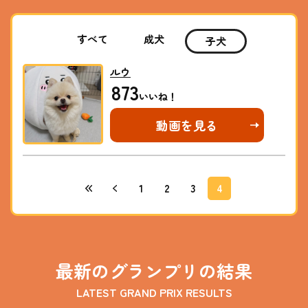
すべて
成犬
子犬
ルウ
873
動画を見る
1
2
3
4
最新のグランプリの結果
LATEST GRAND PRIX RESULTS