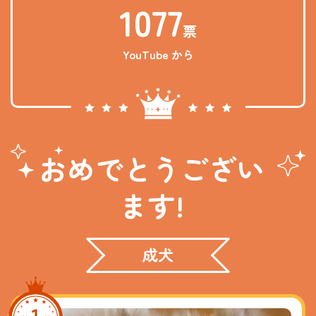
1077
票
YouTube から
おめでとうござい
ます!
成犬