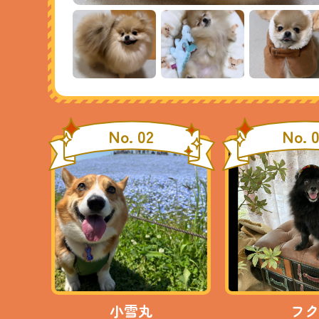
No. 02
No. 
小雪丸
フク