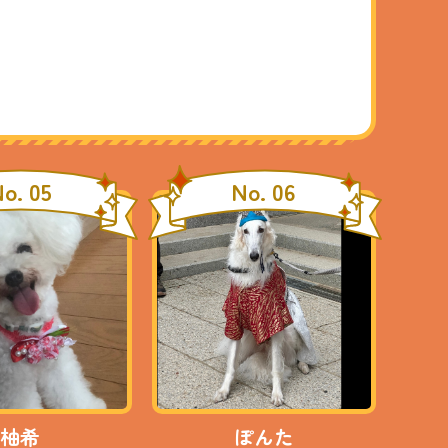
o. 05
No. 06
柚希
ぽんた