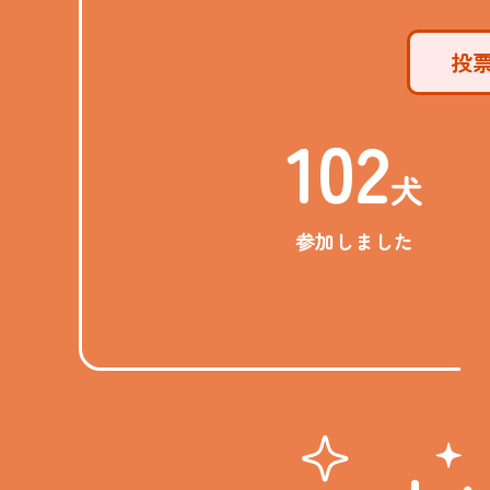
投
102
犬
参加しました