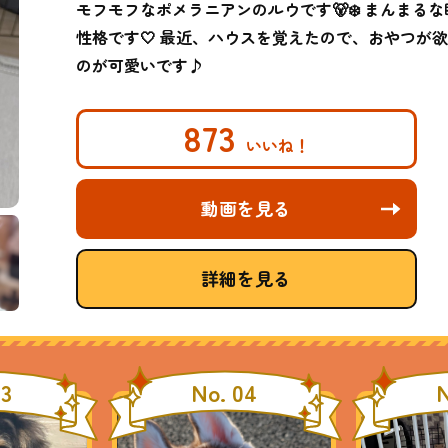
モフモフなポメラニアンのルウです🐻‍❄️ まんま
性格です🤍 最近、ハウスを覚えたので、おやつが
のが可愛いです♪
873
動画を見る
詳細を見る
03
No. 04
N