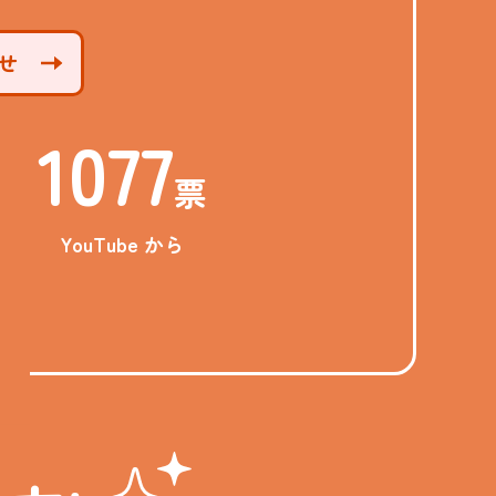
せ
1077
票
YouTube から