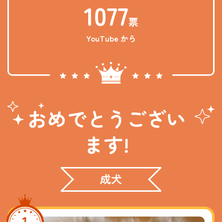
1077
票
YouTube から
おめでとうござい
ます!
成犬