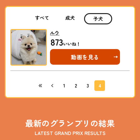
すべて
成犬
子犬
ルウ
873
動画を見る
1
2
3
4
最新のグランプリの結果
LATEST GRAND PRIX RESULTS