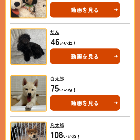
動画を見る
だん
46
動画を見る
白太郎
75
動画を見る
凡太郎
108