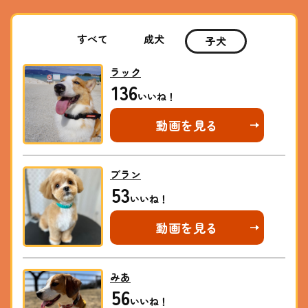
すべて
成犬
子犬
ラック
136
動画を見る
ブラン
53
動画を見る
みあ
56