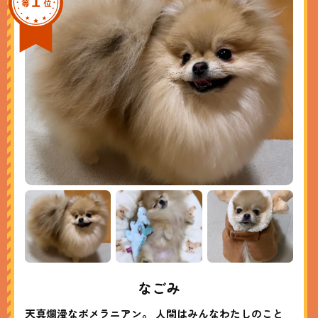
なごみ
天真爛漫なポメラニアン。 人間はみんなわたしのこと