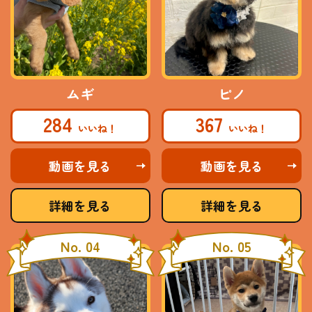
ムギ
ピノ
284
367
動画を見る
動画を見る
詳細を見る
詳細を見る
No. 04
No. 05