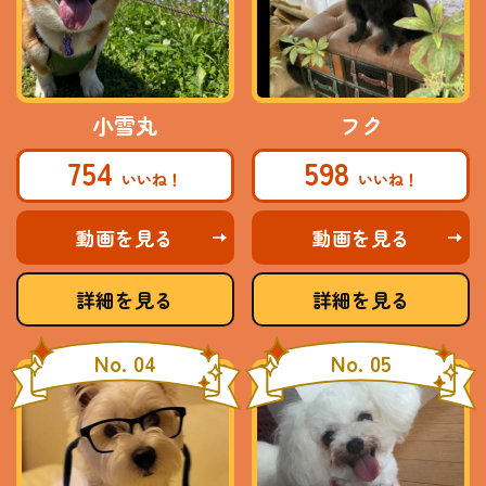
小雪丸
フク
754
598
動画を見る
動画を見る
詳細を見る
詳細を見る
No. 04
No. 05