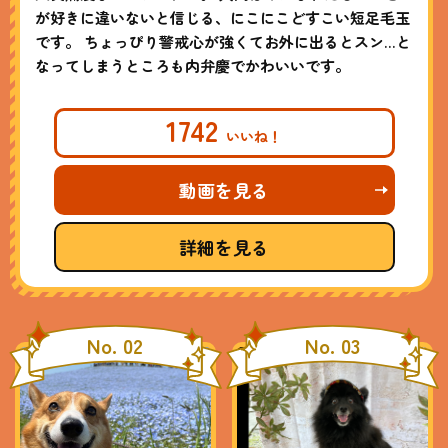
が好きに違いないと信じる、にこにこどすこい短足毛玉
です。 ちょっぴり警戒心が強くてお外に出るとスン…と
なってしまうところも内弁慶でかわいいです。
1742
動画を見る
詳細を見る
No. 02
No. 03