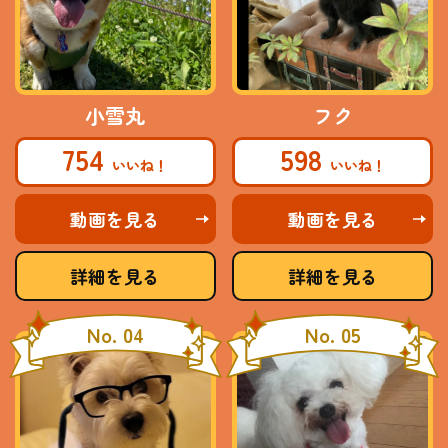
小雪丸
フク
754
598
動画を見る
動画を見る
詳細を見る
詳細を見る
No. 04
No. 05