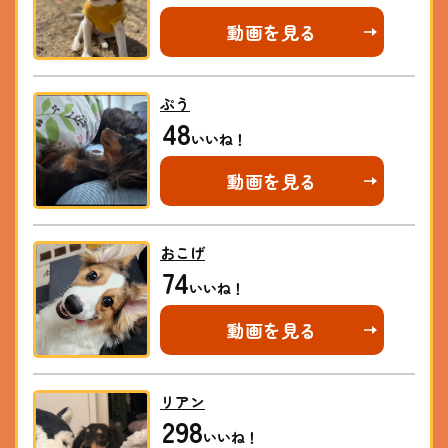
動画を見る
ぷう
48
動画を見る
おこげ
74
動画を見る
リアン
298