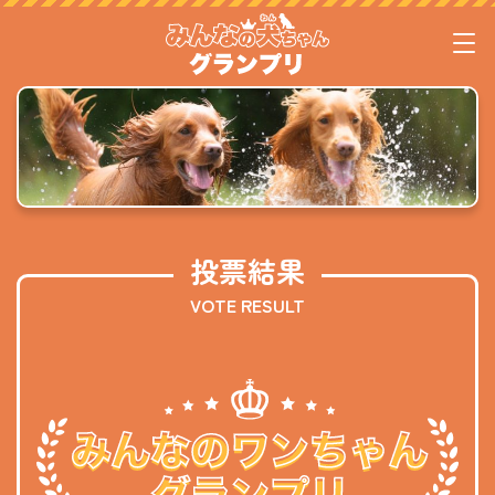
投票結果
VOTE RESULT