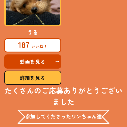
うる
187
動画を見る
詳細を見る
たくさんのご応募ありがとうござい
ました
参加してくださったワンちゃん達