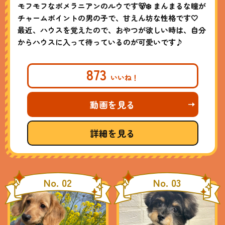
モフモフなポメラニアンのルウです🐻‍❄️ まんまるな瞳が
チャームポイントの男の子で、甘えん坊な性格です🤍
最近、ハウスを覚えたので、おやつが欲しい時は、自分
からハウスに入って待っているのが可愛いです♪
873
動画を見る
詳細を見る
No. 02
No. 03