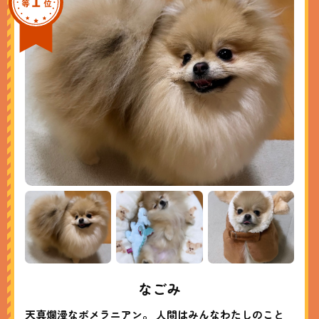
なごみ
天真爛漫なポメラニアン。 人間はみんなわたしのこと