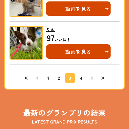
動画を見る
りん
97
動画を見る
1
2
3
4
最新のグランプリの結果
LATEST GRAND PRIX RESULTS