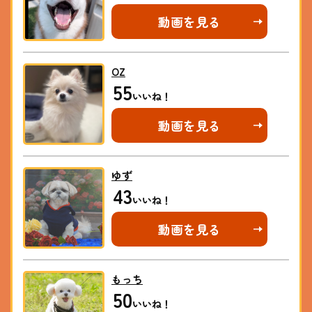
動画を見る
OZ
55
動画を見る
ゆず
43
動画を見る
もっち
50