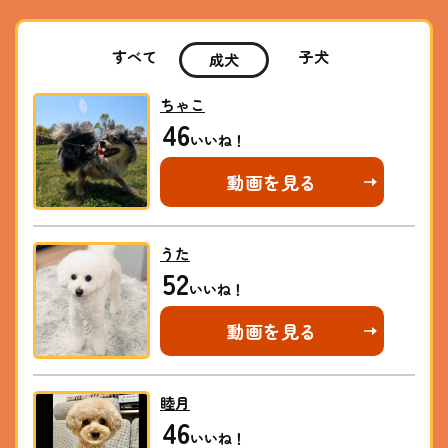
すべて
子犬
成犬
ちゃこ
46
動画を見る
うた
52
動画を見る
睦月
46