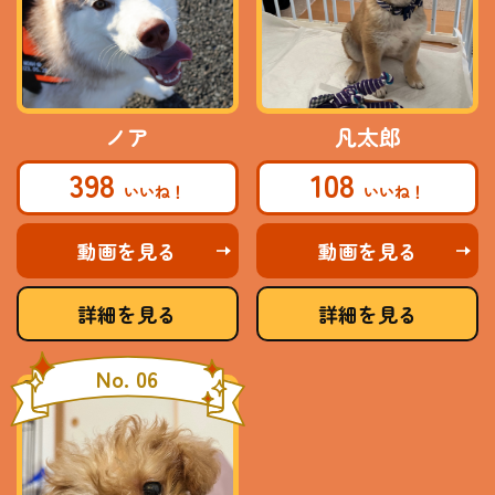
ノア
凡太郎
398
108
動画を見る
動画を見る
詳細を見る
詳細を見る
No. 06