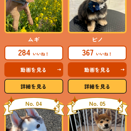
ムギ
ピノ
284
367
動画を見る
動画を見る
詳細を見る
詳細を見る
No. 04
No. 05