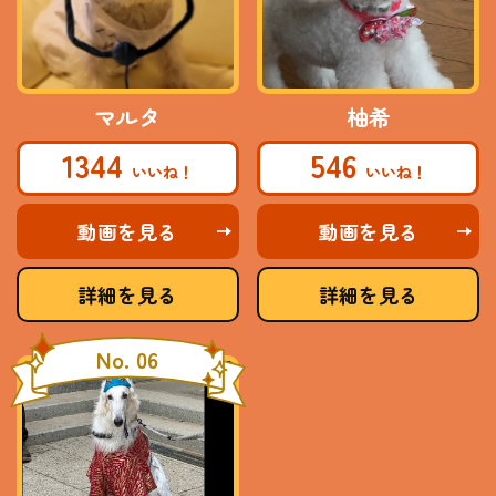
マルタ
柚希
1344
546
動画を見る
動画を見る
詳細を見る
詳細を見る
No. 06