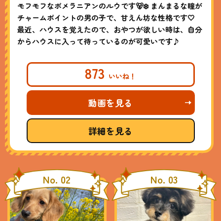
モフモフなポメラニアンのルウです🐻‍❄️ まんまるな瞳が
チャームポイントの男の子で、甘えん坊な性格です🤍
最近、ハウスを覚えたので、おやつが欲しい時は、自分
からハウスに入って待っているのが可愛いです♪
873
動画を見る
詳細を見る
No. 02
No. 03