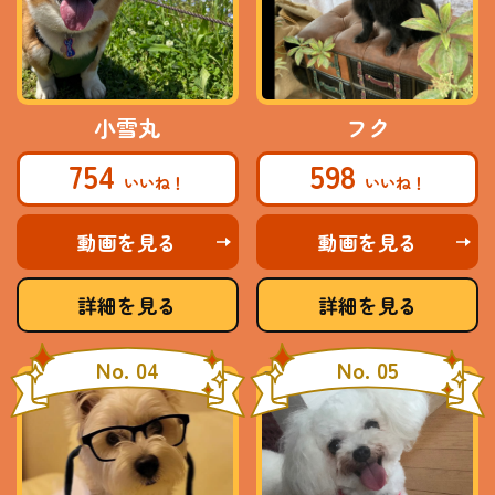
小雪丸
フク
754
598
動画を見る
動画を見る
詳細を見る
詳細を見る
No. 04
No. 05