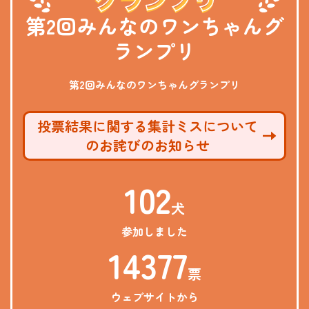
第2回みんなのワンちゃんグ
ランプリ
第2回みんなのワンちゃんグランプリ
投票結果に関する集計ミスについて
のお詫びのお知らせ
102
犬
参加しました
14377
票
ウェブサイトから