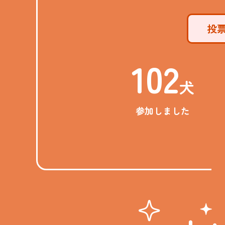
投
102
犬
参加しました