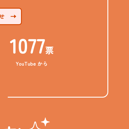
せ
1077
票
YouTube から