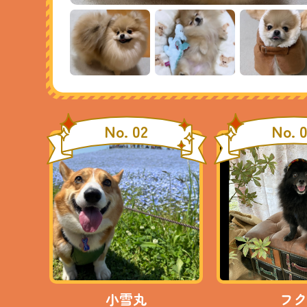
No. 02
No. 
小雪丸
フク