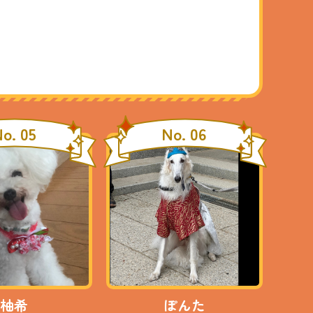
o. 05
No. 06
柚希
ぽんた