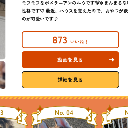
モフモフなポメラニアンのルウです🐻‍❄️ まんま
性格です🤍 最近、ハウスを覚えたので、おやつが
のが可愛いです♪
873
動画を見る
詳細を見る
03
No. 04
N