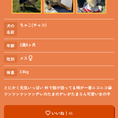
ちゃこ(チャコ)
犬の
名前
2歳8ヶ月
年齢
メス
性別
3.8kg
体重
とにかく元気いっぱい 外で駆け回ってる時が一番ニコニコ😀
ツンツンツンツンデレのたまのデレがたまらん可愛い女の子
いいね！
46