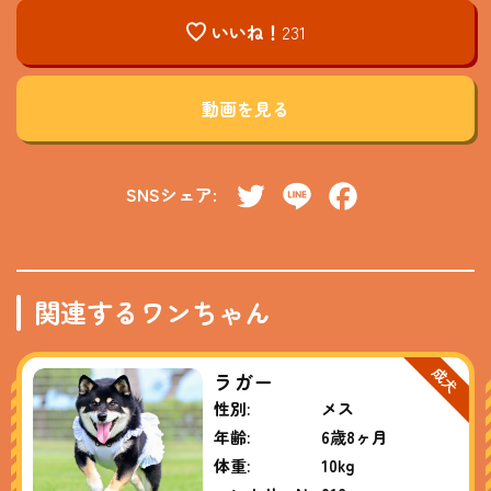
いいね！
231
動画を見る
SNSシェア:
Twitter
Line
Facebook
関連するワンちゃん
ラガー
性別:
メス
年齢:
6歳8ヶ月
体重:
10kg