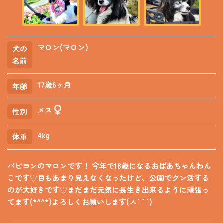
マロン(マロン)
犬の
名前
17歳6ヶ月
年齢
メス
性別
4kg
体重
パピヨンのマロンです！ 今年で18歳になるおばあちゃんわん
こです♡目もあまり見えなくなったけど、公園でクン活する
のが大好きです♡まだまだ元気に長生き出来るように頑張っ
てます(*^^*)よろしくお願いします(ㅅ´ ˘ `)