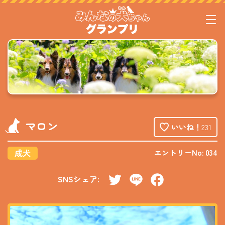
マロン
いいね！
231
成犬
エントリーNo: 034
SNSシェア:
Twitter
Line
Facebook