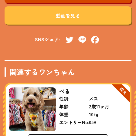
動画を見る
SNSシェア:
Twitter
Line
Facebook
関連するワンちゃん
べる
性別:
メス
年齢:
2歳11ヶ月
体重:
10kg
エントリーNo:
059