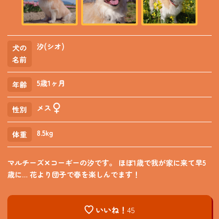
汐(シオ)
犬の
名前
5歳1ヶ月
年齢
メス
性別
8.5kg
体重
マルチーズ✕コーギーの汐です。 ほぼ1歳で我が家に来て早5
歳に… 花より団子で春を楽しんでます！
いいね！
45