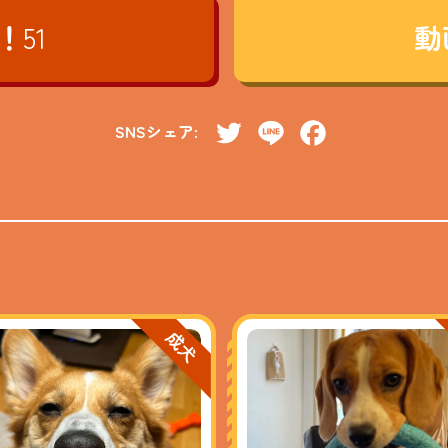
！
51
動
SNSシェア:
Twitter
Line
Facebook