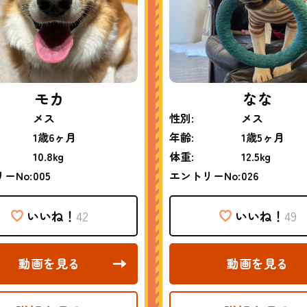
モカ
なな
メス
性別:
メス
1歳6ヶ月
年齢:
1歳5ヶ月
10.8kg
体重:
12.5kg
ーNo:
005
エントリーNo:
026
いいね！
42
いいね！
49
動画を見る
動画を見る