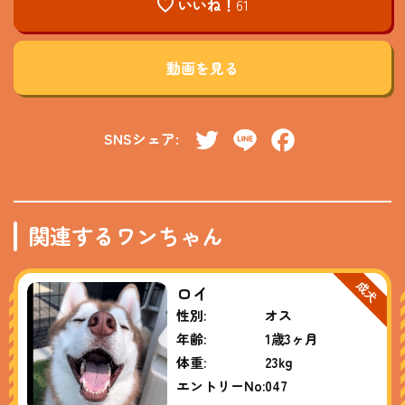
いいね！
61
動画を見る
SNSシェア:
Twitter
Line
Facebook
関連するワンちゃん
ロイ
性別:
オス
年齢:
1歳3ヶ月
体重:
23kg
エントリーNo:
047